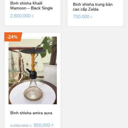
Bình shisha Khalil
Bình shisha trung bản
Mamoon – Black Single
cao cấp Zelda
Pear Ice
2.600.000
₫
750.000
₫
-24%
Bình shisha amira aura
950.000
₫
1.250.000
₫